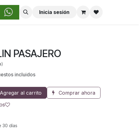
obre Nosotros
Inicia sesión
LIN PASAJERO
a)
estos incluidos
Agregar al carrito
Comprar ahora
eos
e 30 días