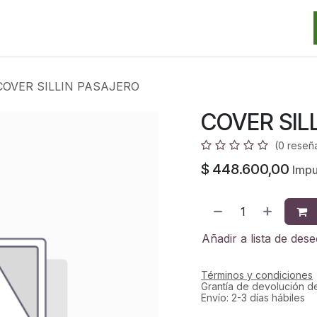
Categorias
Marcas
Promos
Noticias
Contacto
S
COVER SILLIN PASAJERO
COVER SIL
(0 reseñ
$
448.600,00
Impu
Añadir a lista de des
Términos y condiciones
Grantía de devolución d
Envío: 2-3 días hábiles