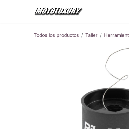
Ir al contenido
Inicio
Tienda
Todos los productos
Taller
Herramient