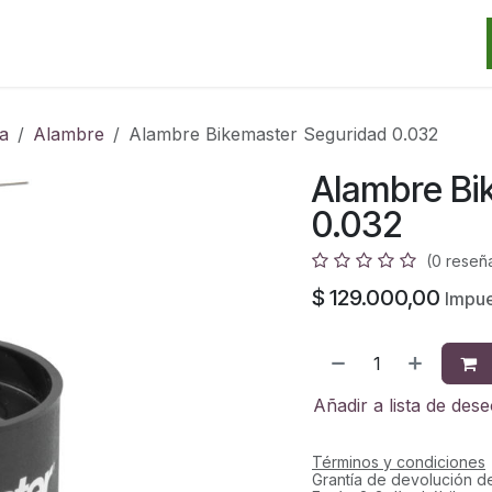
Categorias
Marcas
Promos
Noticias
Contacto
S
a
Alambre
Alambre Bikemaster Seguridad 0.032
Alambre Bi
0.032
(0 reseñ
$
129.000,00
Impue
Añadir a lista de des
Términos y condiciones
Grantía de devolución d