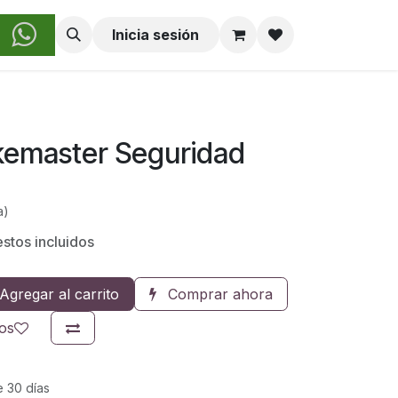
obre Nosotros
Inicia sesión
kemaster Seguridad
a)
stos incluidos
Agregar al carrito
Comprar ahora
eos
e 30 días