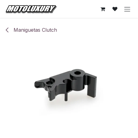
Ir al contenido
Maniguetas Clutch