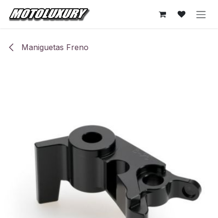
Ir al contenido
Maniguetas Freno