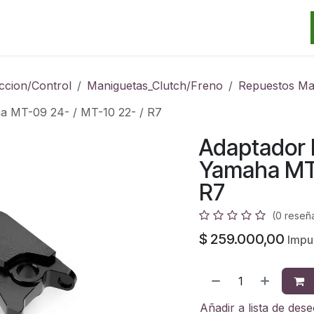
Categorias
Marcas
Promos
Noticias
Contacto
S
ccion/Control
Maniguetas_Clutch/Freno
Repuestos Ma
a MT-09 24- / MT-10 22- / R7
Adaptador 
Yamaha MT-
R7
(0 reseñ
$
259.000,00
Impu
Añadir a lista de des