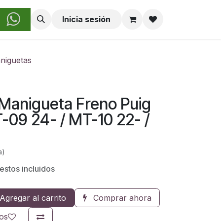
obre Nosotros
Inicia sesión
niguetas
Manigueta Freno Puig
09 24- / MT-10 22- /
a)
estos incluidos
Agregar al carrito
Comprar ahora
eos