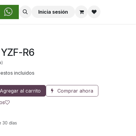
obre Nosotros
Inicia sesión
a YZF-R6
a)
estos incluidos
Agregar al carrito
Comprar ahora
eos
e 30 días