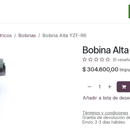
Categorias
Marcas
Promos
Noticias
Contacto
S
tricos
Bobinas
Bobina Alta YZF-R6
Bobina Alt
(0 reseñ
$
304.600,00
Impu
Añadir a lista de des
Términos y condiciones
Grantía de devolución d
Envío: 2-3 días hábiles