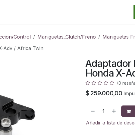
Categorias
Marcas
Promos
Noticias
Contacto
S
ccion/Control
Maniguetas_Clutch/Freno
Maniguetas F
-Adv / Africa Twin
Adaptador 
Honda X-Adv
(0 reseñ
$
259.000,00
Impue
Añadir a lista de des