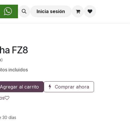
obre Nosotros
Inicia sesión
aha FZ8
a)
tos incluidos
Agregar al carrito
Comprar ahora
eos
e 30 días