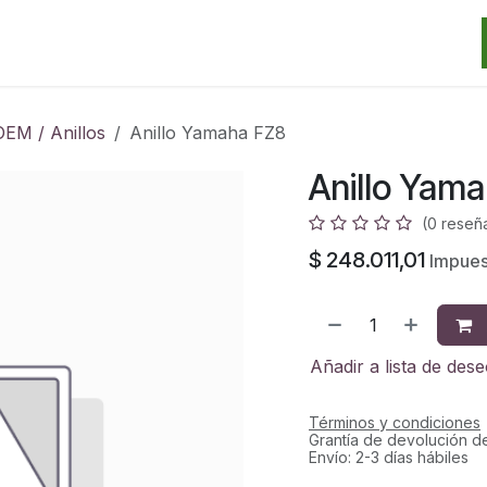
Categorias
Marcas
Promos
Noticias
Contacto
S
OEM / Anillos
Anillo Yamaha FZ8
Anillo Yam
(0 reseñ
$
248.011,01
Impues
Añadir a lista de des
Términos y condiciones
Grantía de devolución d
Envío: 2-3 días hábiles