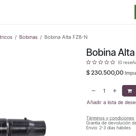
Categorias
Marcas
Promos
Noticias
Contacto
S
tricos
Bobinas
Bobina Alta FZ8-N
Bobina Alt
(0 reseñ
$
230.500,00
Impu
Añadir a lista de des
Términos y condiciones
Grantía de devolución d
Envío: 2-3 días hábiles