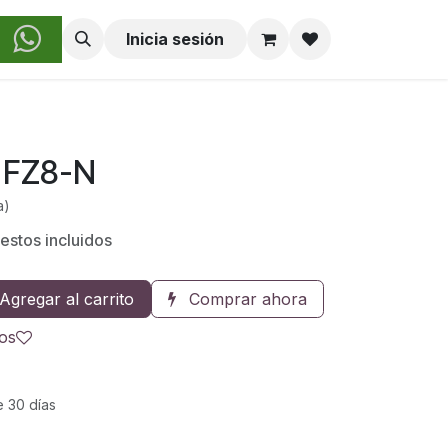
obre Nosotros
Inicia sesión
a FZ8-N
a)
estos incluidos
Agregar al carrito
Comprar ahora
eos
e 30 días