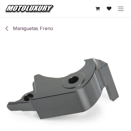
Ir al contenido
Maniguetas Freno