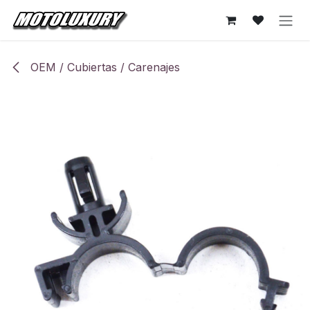
Ir al contenido
OEM / Cubiertas / Carenajes