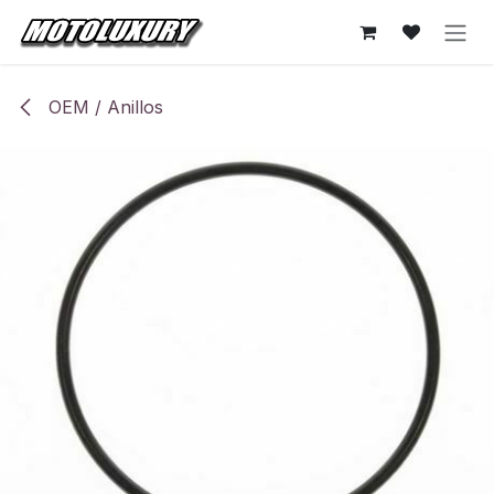
Ir al contenido
OEM / Anillos