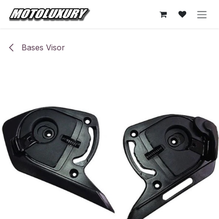
Ir al contenido
Bases Visor