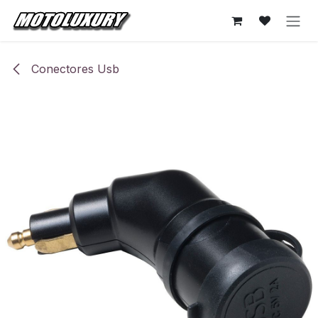
Ir al contenido
Conectores Usb