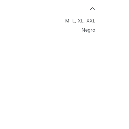
M
,
L
,
XL
,
XXL
Negro