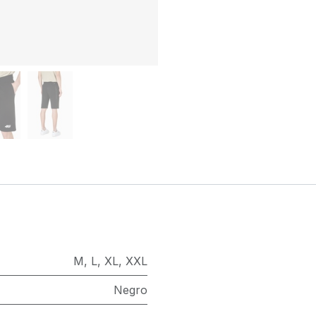
M
,
L
,
XL
,
XXL
Negro