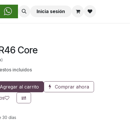
obre Nosotros
Inicia sesión
R46 Core
a)
estos incluidos
Agregar al carrito
Comprar ahora
eos
e 30 días