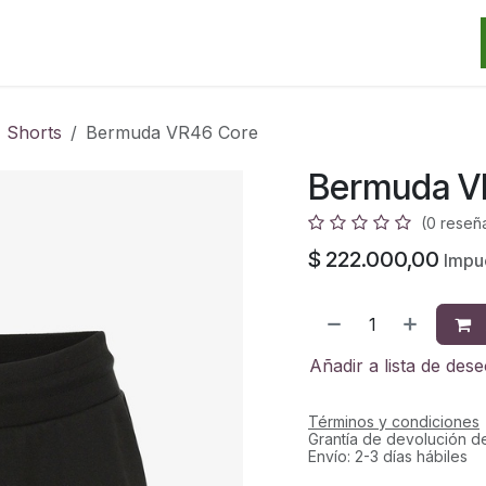
Categorias
Marcas
Promos
Noticias
Contacto
S
Shorts
Bermuda VR46 Core
Bermuda V
(0 reseñ
$
222.000,00
Impu
Añadir a lista de des
Términos y condiciones
Grantía de devolución d
Envío: 2-3 días hábiles