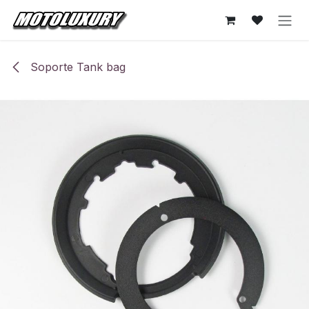
Ir al contenido
Soporte Tank bag