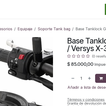
Categorias
Marcas
Promos
Noticias
Contacto
S
esorios
Equipaje
Soporte Tank bag
Base Tanklock G
Base Tankl
/ Versys X
(0 reseñ
$
85.000,00
Impues
Añadir a lista de des
Términos y condiciones
Grantía de devolución d