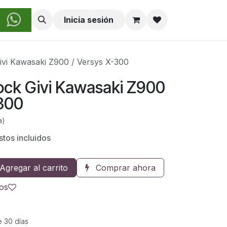
obre Nosotros
Inicia sesión
ivi Kawasaki Z900 / Versys X-300
ock Givi Kawasaki Z900
-300
a)
tos incluidos
Agregar al carrito
Comprar ahora
eos
e 30 días