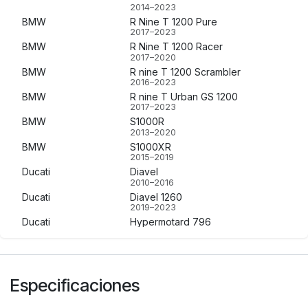
2014–2023
BMW
R Nine T 1200 Pure
2017–2023
BMW
R Nine T 1200 Racer
2017–2020
BMW
R nine T 1200 Scrambler
2016–2023
BMW
R nine T Urban GS 1200
2017–2023
BMW
S1000R
2013–2020
BMW
S1000XR
2015–2019
Ducati
Diavel
2010–2016
Ducati
Diavel 1260
2019–2023
Ducati
Hypermotard 796
2010–2012
Ducati
XDiavel
2016–2021
Ducati
XDiavel S
Especificaciones
2016–2020
Kawasaki
ER-6N
2012–2013