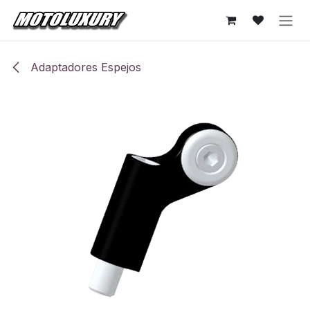
Ir al contenido
Adaptadores Espejos