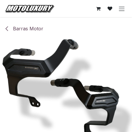
Ir al contenido
Barras Motor