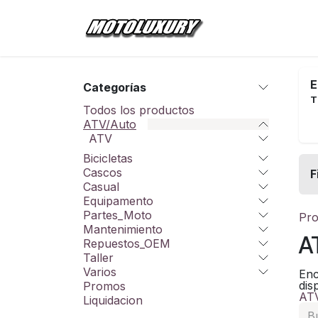
Ir al contenido
Inicio
Tienda
E
Categorías
T
Todos los productos
ATV/Auto
ATV
Bicicletas
Cascos
F
Casual
Equipamento
Partes_Moto
Pro
Mantenimiento
A
Repuestos_OEM
Taller
Varios
Enc
dis
Promos
AT
Liquidacion