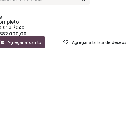
e
ompleto
laris Razer
582.000,00
Agregar al carrito
Agregar a la lista de deseos