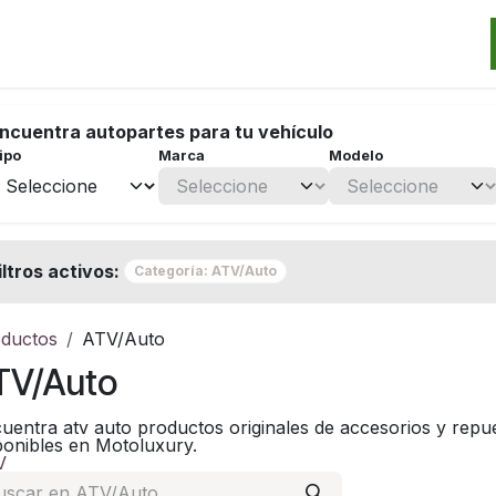
Categorias
Marcas
Promos
Noticias
Contacto
S
ncuentra autopartes para tu vehículo
ipo
Marca
Modelo
iltros activos:
Categoría: ATV/Auto
ductos
ATV/Auto
TV/Auto
uentra atv auto productos originales de accesorios y repues
ponibles en Motoluxury.
V