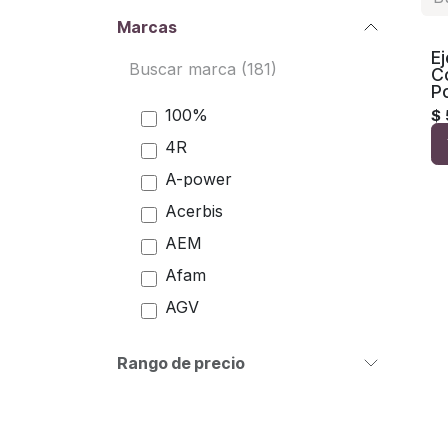
Marcas
Ej
C
Po
100%
$
4R
A-power
Acerbis
AEM
Afam
AGV
Airoh
Rango de precio
Akrapovic
AKT
All Balls