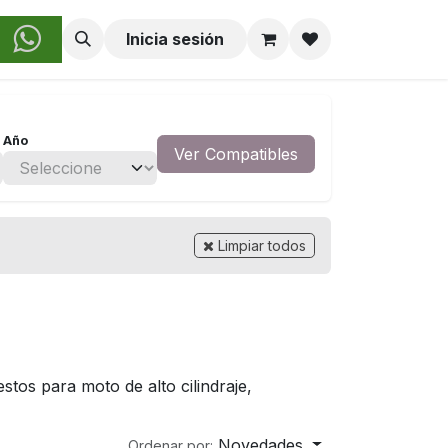
obre Nosotros
Inicia sesión
Año
Ver Compatibles
Limpiar todos
tos para moto de alto cilindraje,
Novedades
Ordenar por: