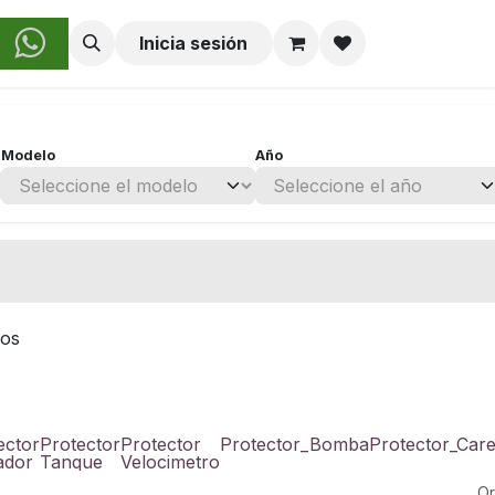
obre Nosotros
Inicia sesión
Modelo
Año
nos
ector
Protector
Protector
Protector_Bomba
Protector_Care
ador
Tanque
Velocimetro
Or