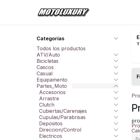
Ir al contenido
Inicio
Tienda
E
Categorías
T
Todos los productos
ATV/Auto
Bicicletas
Cascos
Casual
F
Equipamento
Partes_Moto
Accesorios
Pro
Arrastre
Clutch
P
Cubiertas/Carenajes
Cupulas/Parabrisas
pro
Depositos
Pro
Direccion/Control
Cal
Electricos