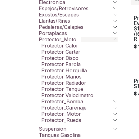
Electronica
Espejos/Retrovisores
Exostos/Escapes
P
Llantas/Rines
E
Pedaleras/Calapies
S
Portaplacas
/
R
Protector_Moto
Protector Calor
$
Protector Carter
Protector Disco
Protector Farola
Protector Horquilla
Protector Manos
P
Protector Radiador
S
Protector Tanque
$
Protector Velocimetro
Protector_Bomba
Protector_Carenaje
Protector_Motor
Protector_Rueda
Suspension
Tanques Gasolina