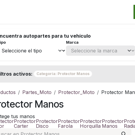
Categorias
Marcas
Promos
Noticias
Contacto
S
ncuentra autopartes para tu vehículo
ipo
Marca
iltros activos:
Categoría: Protector Manos
ductos
Partes_Moto
Protector_Moto
Protector Ma
rotector Manos
tege tus manos
tector
Protector
Protector
Protector
Protector
Protector
Prot
or
Carter
Disco
Farola
Horquilla
Manos
Radi