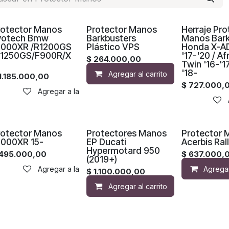
rotector Manos
Protector Manos
Herraje Pro
votech Bmw
Barkbusters
Manos Bark
1000XR /R1200GS
Plástico VPS
Honda X-AD
R1250GS/F900R/X
'17-'20 / Af
$
264.000,00
Twin '16-'1
'18-
Agregar al carrito
Compar
1.185.000,00
$
727.000,
Agregar a la lista de deseos
rotector Manos
Protectores Manos
Protector 
1000XR 15-
EP Ducati
Acerbis Ral
Hypermotard 950
495.000,00
$
637.000,
(2019+)
Agregar a la lista de deseos
Agregar
$
1.100.000,00
Agregar al carrito
Compar