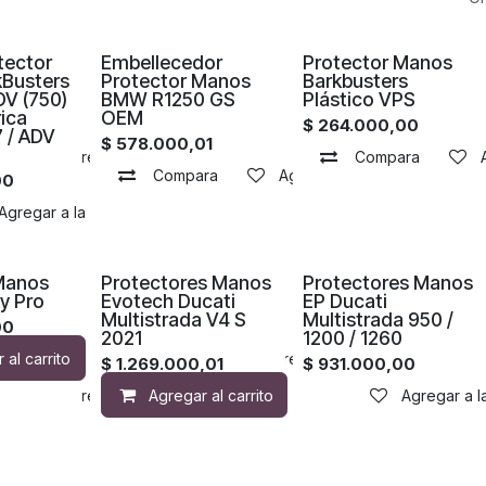
tector
Embellecedor
Protector Manos
Busters
Protector Manos
Barkbusters
V (750)
BMW R1250 GS
Plástico VPS
rica
OEM
$
264.000,00
7 / ADV
$
578.000,01
a
Agregar a la lista de deseos
Compara
Compara
Agregar a la lista de deseos
00
Agregar a la lista de deseos
Manos
Protectores Manos
Protectores Manos
ly Pro
Evotech Ducati
EP Ducati
Multistrada V4 S
Multistrada 950 /
00
2021
1200 / 1260
 al carrito
Compara
Agregar a la lista de deseos
$
1.269.000,01
$
931.000,00
a
Agregar a la lista de deseos
Agregar al carrito
Agregar a la 
Agregar a l