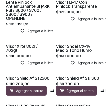
Lente Pinlock
Visor HJ-17 Con
Antiempañante SHARK
Pinlock Transparente
RSI / S600 / S700 /
$
125.000,00
S800 / S900 /
OPENLINE
Agregar a la lista
$
109.999,99
Agregar a la lista de deseos
Visor Xlite 802r /
Visor Shoei CX-1V
702gt
Medio Tono Humo
$
180.000,00
$
160.000,00
Agregar a la lista de deseos
Agregar a la lista
Visor Shield Af Ss2500
Visor Shield Af Ss1300
$
110.700,00
$
89.700,00
Agregar al carrito
Compara
Agregar al carrito
Agregar a la 