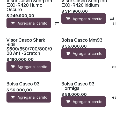
Visor Casco Scorpion
Visor Casco Scorpion
EXO-R420 Humo
EXO-R420 Iridium
Oscuro
$
314.900,00
$
249.900,00
Agregar al carrito
Agregar al carrito
Compara
Agregar a la 
Visor Casco Shark
Bolsa Casco Mm93
Ridil
$
55.000,00
S600/650/700/800/9
00 Anti-Scratch
Agregar al carrito
$
160.000,00
Agregar al carrito
Agregar a la lista de de
Bolsa Casco 93
Bolsa Casco 93
Hormiga
$
56.000,00
$
56.000,00
Agregar al carrito
Agregar a la lista de de
Agregar al carrito