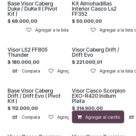
Base Visor Caberg
Kit Almohadillas
Duke / DuKe II ( Pivot
Interior Casco Ls2
Kit )
FF352
$
68.000,00
$
50.000,00
Agregar a la lista de deseos
Agregar a la lista
Visor LS2 FF805
Visor Caberg Drift /
Thunder
Drift Evo
$
180.000,00
$
221.000,01
Compara
Agregar a la lista de deseos
Agregar a la lista
Base Visor Caberg
Visor Casco Scorpion
Drift / Drift Evo ( Pivot
EXO-R420 Iridium
Kit )
Plata
$
112.000,00
$
314.900,00
Compara
Agregar a la lista de deseos
Agregar al carrito