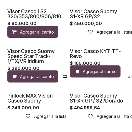
Visor Casco LS2
Visor Casco Suomy
320/353/800/806/810
S1-XR GP/S2
$
80.000,00
$
450.000,00
Agregar al carrito
Agregar a la lista de de
Agregar a la lista
Visor Casco Suomy
Visor Casco KYT TT-
Speed Star Track-
Revo
1/TX/VR Iridium
$
169.000,00
$
290.000,00
Agregar al carrito
Agregar al carrito
Compara
Agregar a la 
Pinlock MAX Vision
Visor Casco Suomy
Casco Suomy
S1-XR GP / S2 /Dorado
$
249.000,00
$
494.999,54
Agregar a la lista de deseos
Agregar a la lista