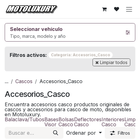
Ir al contenido
Seleccionar vehículo
Tipo, marca, modelo y año
Filtros activos:
Categoría: Accesorios_Casco
Limpiar todos
...
Cascos
Accesorios_Casco
Accesorios_Casco
Encuentra accesorios casco productos originales de
cascos y accesorios para casco de moto, disponibles
en Motoluxury.
Balaclava/Tubos
Bases
Bolsas
Deflectores
Interiores
Limpia
Visor
Casco
Casco
Casco
Casco
Ordenar por
Filtros