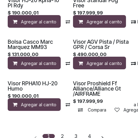
Visor HJ-20 Rpha-10
Visor Standar Fog
Pl Rdy
Free
$
190.000,01
$
197.999,99
Agregar al carrito
Compara
Agregar al carrito
Agregar a la 
Bolsa Casco Marc
Visor AGV Pista / Pista
Marquez MM93
GPR / Corsa Sr
$
131.000,00
$
490.000,00
Agregar al carrito
Compara
Agregar al carrito
Agregar a la 
Visor RPHA10 HJ-20
Visor Proshield Ff
Humo
Alliance/Alliance Gt
/AIRFRAME
$
190.000,01
$
197.999,99
Agregar al carrito
Compara
Agregar a la 
Compara
Agregar
1
2
3
4