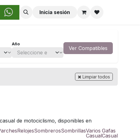
obre Nosotros
Inicia sesión
Año
Ver Compatibles
Limpiar todos
casual de motociclismo, disponibles en
Parches
Relojes
Sombreros
Sombrillas
Varios
Gafas
Casual
Casual