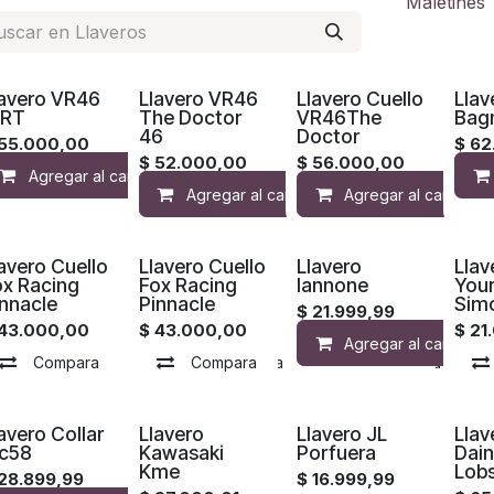
Maletines
lavero VR46
Llavero VR46
Llavero Cuello
Llav
RT
The Doctor
VR46The
Bag
46
Doctor
55.000,00
$
62
$
52.000,00
$
56.000,00
Agregar al carrito
Compara
Agregar a la lista 
Agregar al carrito
Agregar al carrito
Compara
avero Cuello
Llavero Cuello
Llavero
Llav
ox Racing
Fox Racing
Iannone
Your
nnacle
Pinnacle
Simo
$
21.999,99
43.000,00
$
43.000,00
$
21
Agregar al carrito
Compara
Agregar a la lista de deseos
Compara
Agregar a la lista de d
avero Collar
Llavero
Llavero JL
Llav
ic58
Kawasaki
Porfuera
Dai
Kme
Lobs
28.899,99
$
16.999,99