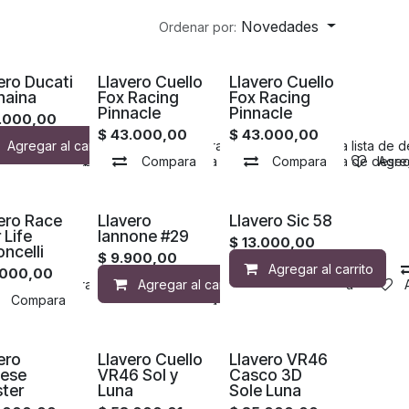
Novedades
Ordenar por:
ero Ducati
Llavero Cuello
Llavero Cuello
naina
Fox Racing
Fox Racing
Pinnacle
Pinnacle
.000,00
$
43.000,00
$
43.000,00
de deseos
Agregar al carrito
Compara
Agregar a la lista de 
Agregar a la lista de deseos
Compara
Compara
Agregar a la lista de deseos
Agregar a la lista de dese
Compara
Agreg
ero Race
Llavero
Llavero Sic 58
 Life
Iannone #29
$
13.000,00
ncelli
$
9.900,00
Agregar al carrito
.000,00
Compara
Agregar al carrito
Agregar a la lista de deseos
Compara
eseos
Compara
Agregar a la lista de deseos
ero
Llavero Cuello
Llavero VR46
nese
VR46 Sol y
Casco 3D
ter
Luna
Sole Luna