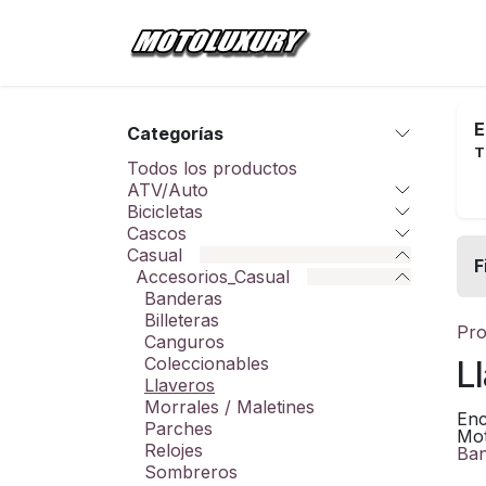
Ir al contenido
Inicio
Tienda
E
Categorías
T
Todos los productos
ATV/Auto
Bicicletas
Cascos
Casual
F
Accesorios_Casual
Banderas
Billeteras
Pro
Canguros
Coleccionables
L
Llaveros
Morrales / Maletines
Enc
Parches
Mot
Relojes
Ban
Sombreros