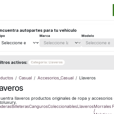
Categorias
Marcas
Promos
Noticias
Contacto
S
ncuentra autopartes para tu vehículo
ipo
Marca
Modelo
iltros activos:
Categoría: Llaveros
ductos
Casual
Accesorios_Casual
Llaveros
laveros
uentra llaveros productos originales de ropa y accesorios 
oluxury.
deras
Billeteras
Canguros
Coleccionables
Llaveros
Morrales
/