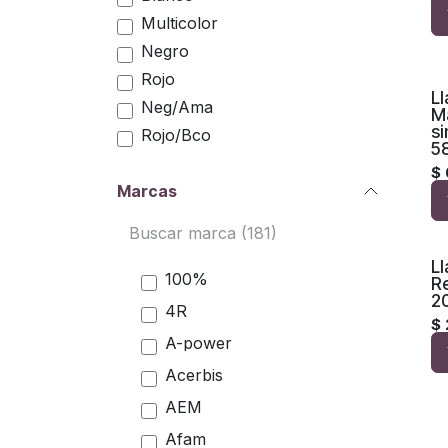
Multicolor
Negro
Rojo
L
Neg/Ama
M
si
Rojo/Bco
5
$
Marcas
Ll
100%
R
2
4R
$
A-power
Acerbis
AEM
Afam