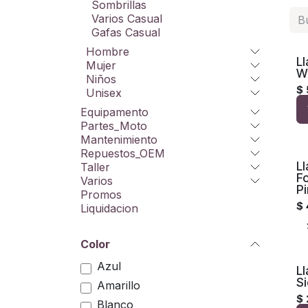
Sombrillas
Varios Casual
Gafas Casual
Hombre
L
Mujer
W
Niños
$
Unisex
Equipamento
Partes_Moto
Mantenimiento
Repuestos_OEM
Ll
Taller
F
Varios
Pi
Promos
$
Liquidacion
Color
Azul
Ll
S
Amarillo
$
Blanco