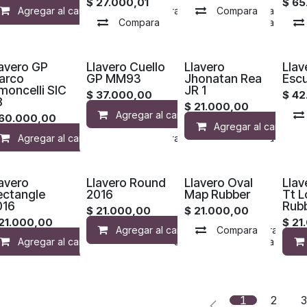
$
27.000,01
$
65
Agregar al carrito
Compara
Compara
Agregar a la lista 
Ag
Compara
Agregar a la lista de d
lavero GP
Llavero Cuello
Llavero
Llav
arco
GP MM93
Jhonatan Rea
Esc
moncelli SIC
JR 1
$
37.000,00
$
42
8
$
21.000,00
Agregar al carrito
Compara
60.000,00
Agregar al carrito
Agregar al carrito
Compara
Agregar a la lista 
avero
Llavero Round
Llavero Oval
Llav
ectangle
2016
Map Rubber
Tt 
016
Rub
$
21.000,00
$
21.000,00
21.000,00
$
21
Agregar al carrito
Compara
Compara
Ag
Agregar al carrito
Compara
Agregar a la lista 
1
2
3