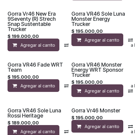
¡Nuevo!
¡Nuevo!
Gorra Vr46 New Era
Gorra VR46 Sole Luna
9Seventy (R) Strech
Monster Energy
Snap Sustentable
Trucker
Trucker
$
195.000,00
$
199.000,00
Agregar al carrito
Agregar al carrito
Compara
Agregar a la 
¡Nuevo!
¡Nuevo!
Gorra VR46 Fade WRT
Gorra VR46 Monster
Team
Energy WRT Sponsor
Trucker
$
195.000,00
$
195.000,00
Agregar al carrito
Compara
Agregar a la 
Agregar al carrito
¡Nuevo!
¡Nuevo!
Gorra VR46 Sole Luna
Gorra Vr46 Monster
Rossi Heritage
$
195.000,00
$
189.000,00
Agregar al carrito
Agregar al carrito
Compara
Agregar a la 