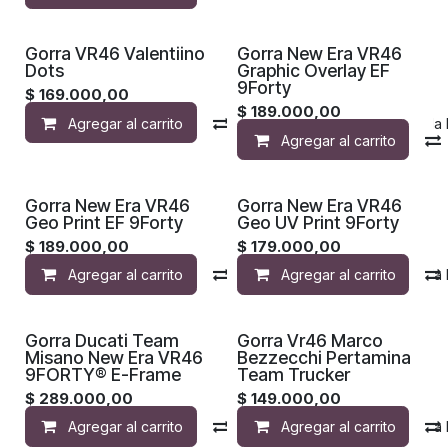
¡Nuevo!
¡Nuevo!
Gorra VR46 Valentiino
Gorra New Era VR46
Dots
Graphic Overlay EF
9Forty
$
169.000,00
$
189.000,00
Agregar al carrito
Compara
Agregar a la 
Agregar al carrito
¡Nuevo!
¡Nuevo!
Gorra New Era VR46
Gorra New Era VR46
Geo Print EF 9Forty
Geo UV Print 9Forty
$
189.000,00
$
179.000,00
Agregar al carrito
Compara
Agregar al carrito
Agregar a la 
¡Nuevo!
¡Nuevo!
Gorra Ducati Team
Gorra Vr46 Marco
Misano New Era VR46
Bezzecchi Pertamina
9FORTY® E-Frame
Team Trucker
$
289.000,00
$
149.000,00
Agregar al carrito
Compara
Agregar al carrito
Agregar a la 