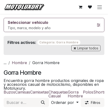
Ir al contenido
Seleccionar vehículo
Tipo, marca, modelo y año
Filtros activos:
Categoría: Gorra Hombre
Limpiar todos
...
Hombre
Gorra Hombre
Gorra Hombre
Encuentra gorra hombre productos originales de ropa
y accesorios casual de motociclismo, disponibles en
Motoluxury.
Buzos
Camisas
Camisetas
Chaquetas
Gorra
Polos
Shorts
Casual
Hombre
Ordenar por
Filtros