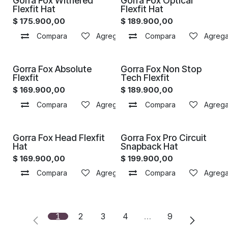
Gorra Fox Withered
Gorra Fox Optical
Flexfit Hat
Flexfit Hat
$
175.900,00
$
189.900,00
Compara
Agregar a la lista de deseos
Compara
Agregar
Gorra Fox Absolute
Gorra Fox Non Stop
Flexfit
Tech Flexfit
$
169.900,00
$
189.900,00
Compara
Agregar a la lista de deseos
Compara
Agregar
Gorra Fox Head Flexfit
Gorra Fox Pro Circuit
Hat
Snapback Hat
$
169.900,00
$
199.900,00
Compara
Agregar a la lista de deseos
Compara
Agregar
1
2
3
4
…
9