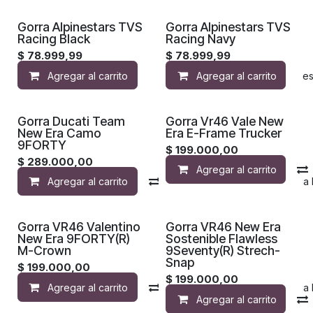
Gorra Alpinestars TVS
Gorra Alpinestars TVS
Racing Black
Racing Navy
$
78.999,99
$
78.999,99
Agregar al carrito
Agregar al carrito
Agregar a la lista de de
¡Nuevo!
¡Nuevo!
Gorra Ducati Team
Gorra Vr46 Vale New
New Era Camo
Era E-Frame Trucker
9FORTY
$
199.000,00
$
289.000,00
Agregar al carrito
Agregar al carrito
Compara
Agregar a la 
¡Nuevo!
¡Nuevo!
Gorra VR46 Valentino
Gorra VR46 New Era
New Era 9FORTY(R)
Sostenible Flawless
M-Crown
9Seventy(R) Strech-
Snap
$
199.000,00
$
199.000,00
Agregar al carrito
Compara
Agregar a la 
Agregar al carrito