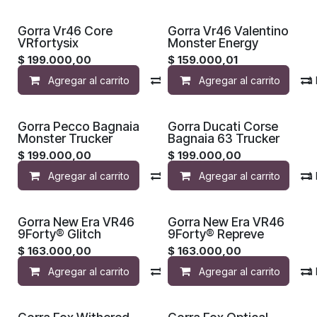
¡Nuevo!
¡Nuevo!
Gorra Vr46 Core
Gorra Vr46 Valentino
VRfortysix
Monster Energy
$
199.000,00
$
159.000,01
Agregar al carrito
Compara
Agregar al carrito
Agregar a la 
¡Nuevo!
¡Nuevo!
Gorra Pecco Bagnaia
Gorra Ducati Corse
Monster Trucker
Bagnaia 63 Trucker
$
199.000,00
$
199.000,00
Agregar al carrito
Compara
Agregar al carrito
Agregar a la 
Gorra New Era VR46
Gorra New Era VR46
9Forty® Glitch
9Forty® Repreve
$
163.000,00
$
163.000,00
Agregar al carrito
Compara
Agregar al carrito
Agregar a la 