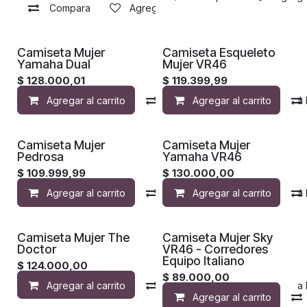
Compara
Agregar a la lista de deseos
Camiseta Mujer
Camiseta Esqueleto
Yamaha Dual
Mujer VR46
$
128.000,01
$
119.399,99
Agregar al carrito
Compara
Agregar al carrito
Agregar a la 
Camiseta Mujer
Camiseta Mujer
Pedrosa
Yamaha VR46
$
109.999,99
$
130.000,00
Agregar al carrito
Compara
Agregar al carrito
Agregar a la 
Camiseta Mujer The
Camiseta Mujer Sky
Doctor
VR46 - Corredores
Equipo Italiano
$
124.000,00
$
89.000,00
Agregar al carrito
Compara
Agregar a la 
Agregar al carrito