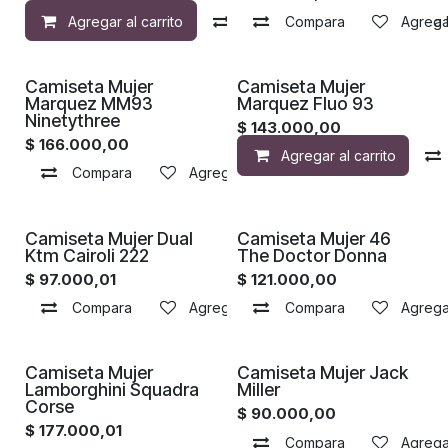
Agregar al carrito
Compara
Compara
Agregar a la 
Agregar
Camiseta Mujer
Camiseta Mujer
Marquez MM93
Marquez Fluo 93
Ninetythree
$
143.000,00
$
166.000,00
Agregar al carrito
Compara
Agregar a la lista de deseos
Camiseta Mujer Dual
Camiseta Mujer 46
Ktm Cairoli 222
The Doctor Donna
$
97.000,01
$
121.000,00
Compara
Agregar a la lista de deseos
Compara
Agregar
Camiseta Mujer
Camiseta Mujer Jack
Lamborghini Squadra
Miller
Corse
$
90.000,00
$
177.000,01
Compara
Agregar