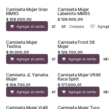
Camiseta Mujer Gran
Camiseta Mujer
MM93
Laberinto MM93
$
109.000,00
$
129.000,00
Agregar al carrito
Compara
Compara
Agregar a la 
Agregar
Camiseta Mujer
Camiseta Front 58
Testina
Mujer
$
91.000,00
$
126.700,00
Agregar al carrito
Compara
Agregar al carrito
Agregar a la 
Camiseta JL Yamaha
Camiseta Mujer VR46
Mujer
Race Spirit
$
106.700,01
$
177.000,01
Agregar al carrito
Compara
Agregar al carrito
Agregar a la 
Camiseta Mujer Vr46
Camiseta Mujer Tyco