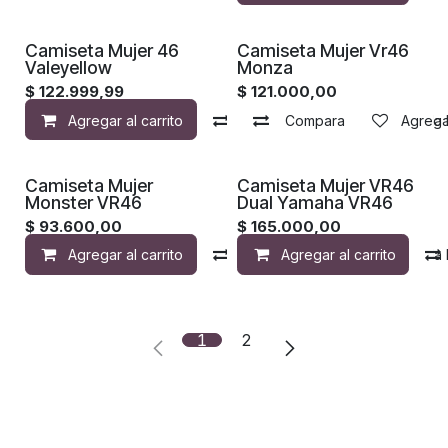
Camiseta Mujer 46
Camiseta Mujer Vr46
Valeyellow
Monza
$
122.999,99
$
121.000,00
Agregar al carrito
Compara
Compara
Agregar a la 
Agregar
Camiseta Mujer
Camiseta Mujer VR46
Monster VR46
Dual Yamaha VR46
$
93.600,00
$
165.000,00
Agregar al carrito
Compara
Agregar al carrito
Agregar a la 
1
2