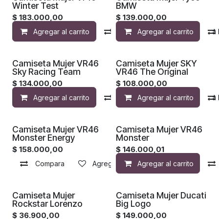
Winter Test
BMW
$
183.000,00
$
139.000,00
Agregar al carrito
Compara
Agregar al carrito
Agregar a la 
Camiseta Mujer VR46
Camiseta Mujer SKY
Sky Racing Team
VR46 The Original
$
134.000,00
$
108.000,00
Agregar al carrito
Compara
Agregar al carrito
Agregar a la 
Camiseta Mujer VR46
Camiseta Mujer VR46
Monster Energy
Monster
$
158.000,00
$
146.000,01
Compara
Agregar a la lista de deseos
Agregar al carrito
Camiseta Mujer
Camiseta Mujer Ducati
Rockstar Lorenzo
Big Logo
$
36.900,00
$
149.000,00