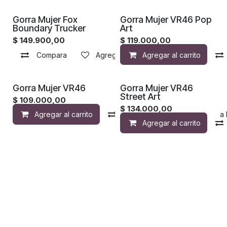
Gorra Mujer Fox
Gorra Mujer VR46 Pop
Boundary Trucker
Art
$
149.900,00
$
119.000,00
Compara
Agregar a la lista de deseos
Agregar al carrito
Gorra Mujer VR46
Gorra Mujer VR46
Street Art
$
109.000,00
$
134.000,00
Agregar al carrito
Compara
Agregar a la 
Agregar al carrito