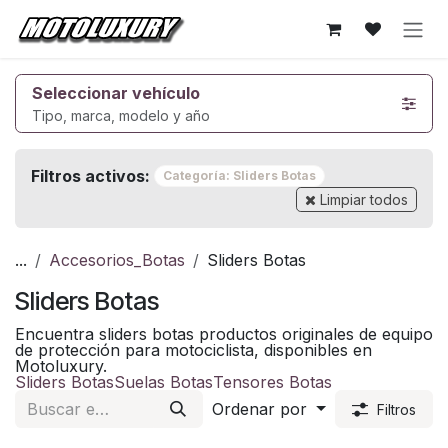
Ir al contenido
Seleccionar vehículo
Tipo, marca, modelo y año
Filtros activos:
Categoría: Sliders Botas
Limpiar todos
...
Accesorios_Botas
Sliders Botas
Sliders Botas
Encuentra sliders botas productos originales de equipo
de protección para motociclista, disponibles en
Motoluxury.
Sliders Botas
Suelas Botas
Tensores Botas
Ordenar por
Filtros