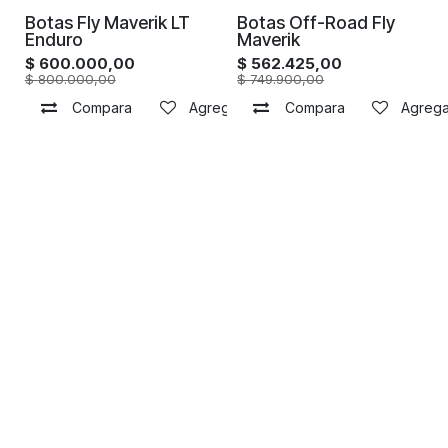
Botas Fly Maverik LT
Botas Off-Road Fly
Enduro
Maverik
$
600.000,00
$
562.425,00
$
800.000,00
$
749.900,00
Compara
Agregar a la lista de deseos
Compara
Agregar