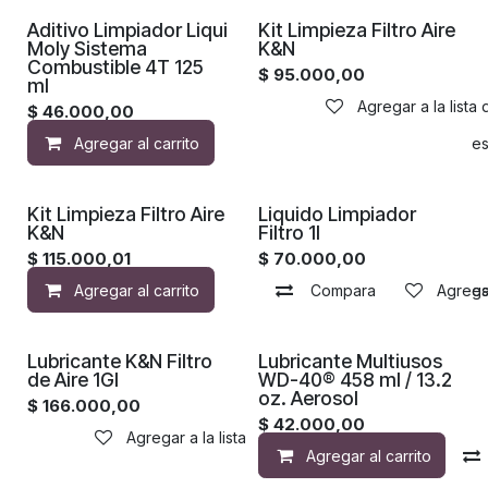
Aditivo Limpiador Liqui
Kit Limpieza Filtro Aire
Moly Sistema
K&N
Combustible 4T 125
$
95.000,00
ml
Agregar a la lista
$
46.000,00
Agregar al carrito
Agregar a la lista de de
Kit Limpieza Filtro Aire
Liquido Limpiador
K&N
Filtro 1l
$
115.000,01
$
70.000,00
Agregar al carrito
Compara
Agregar a la lista de de
Agregar
Lubricante K&N Filtro
Lubricante Multiusos
de Aire 1Gl
WD-40® 458 ml / 13.2
oz. Aerosol
$
166.000,00
$
42.000,00
Agregar a la lista de deseos
Agregar al carrito