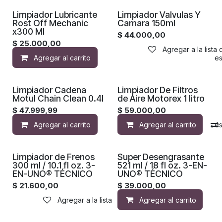
Limpiador Lubricante
Limpiador Valvulas Y
Rost Off Mechanic
Camara 150ml
x300 Ml
$
44.000,00
$
25.000,00
Agregar a la lista
Agregar al carrito
Agregar a la lista de de
Limpiador Cadena
Limpiador De Filtros
Motul Chain Clean 0.4l
de Aire Motorex 1 litro
$
47.999,99
$
59.000,00
Agregar al carrito
Agregar al carrito
Agregar a la lista de de
Limpiador de Frenos
Super Desengrasante
300 ml / 10.1 fl oz. 3-
521 ml / 18 fl oz. 3-EN-
EN-UNO® TÉCNICO
UNO® TÉCNICO
$
21.600,00
$
39.000,00
Agregar a la lista de deseos
Agregar al carrito