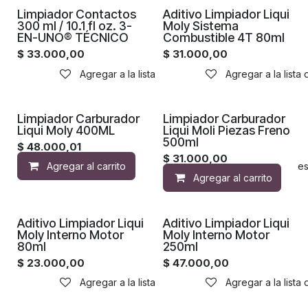
Limpiador Contactos
Aditivo Limpiador Liqui
300 ml / 10.1 fl oz. 3-
Moly Sistema
EN-UNO® TÉCNICO
Combustible 4T 80ml
$
33.000,00
$
31.000,00
Agregar a la lista de deseos
Agregar a la lista
Limpiador Carburador
Limpiador Carburador
Liqui Moly 400ML
Liqui Moli Piezas Freno
500ml
$
48.000,01
$
31.000,00
Agregar al carrito
Agregar a la lista de de
Agregar al carrito
Aditivo Limpiador Liqui
Aditivo Limpiador Liqui
Moly Interno Motor
Moly Interno Motor
80ml
250ml
$
23.000,00
$
47.000,00
Agregar a la lista de deseos
Agregar a la lista