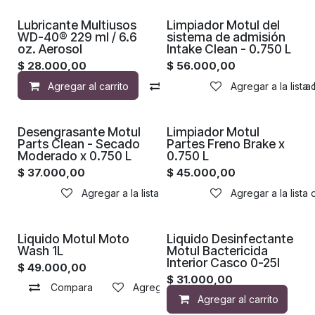
Lubricante Multiusos
Limpiador Motul del
WD-40® 229 ml / 6.6
sistema de admisión
oz. Aerosol
Intake Clean - 0.750 L
$
28.000,00
$
56.000,00
Agregar al carrito
Compara
Agregar a la lista
Agregar a la 
Desengrasante Motul
Limpiador Motul
Parts Clean - Secado
Partes Freno Brake x
Moderado x 0.750 L
0.750 L
$
37.000,00
$
45.000,00
Agregar a la lista de deseos
Agregar a la lista
Liquido Motul Moto
Liquido Desinfectante
Wash 1L
Motul Bactericida
Interior Casco 0-25l
$
49.000,00
$
31.000,00
Compara
Agregar a la lista de deseos
Agregar al carrito