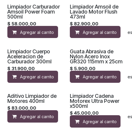
Limpiador Carburador
Limpiador Amsoil de
Amsoil Power Foam
Lavado Motor Flush
500ml
473ml
$
58.000,00
$
82.900,00
Agregar al carrito
Agregar al carrito
Agregar a la lista de de
Limpiador Cuerpo
Guata Abrasiva de
Aceleracion de
Nylon Acero Inox
Carburador 300ml
GR320 115mm x 25cm
$
31.900,00
$
5.900,00
Agregar al carrito
Agregar al carrito
Agregar a la lista de de
Aditivo Limpiador de
Limpiador Cadena
Motores 400ml
Motorex Ultra Power
x500ml
$
83.000,00
$
45.000,00
Agregar al carrito
Agregar a la lista de de
Agregar al carrito