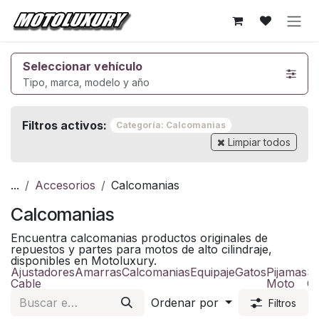
Ir al contenido
Seleccionar vehículo
Tipo, marca, modelo y año
Filtros activos:
Categoría: Calcomanias
Limpiar todos
...
Accesorios
Calcomanias
Calcomanias
Encuentra calcomanias productos originales de
repuestos y partes para motos de alto cilindraje,
disponibles en Motoluxury.
Ajustadores
Amarras
Calcomanias
Equipaje
Gatos
Pijamas
S
Cable
Moto
Ce
Ordenar por
Filtros