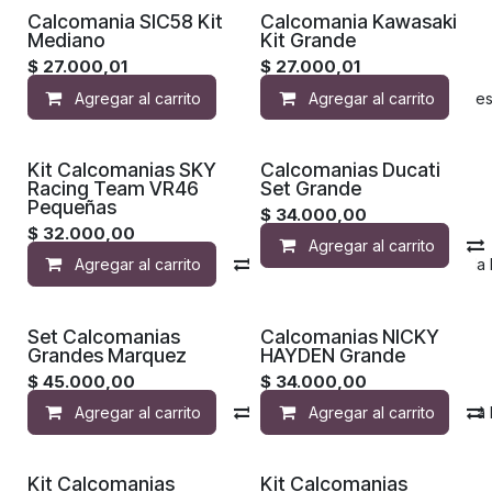
Calcomania SIC58 Kit
Calcomania Kawasaki
Mediano
Kit Grande
$
27.000,01
$
27.000,01
Agregar al carrito
Agregar al carrito
Agregar a la lista de de
Kit Calcomanias SKY
Calcomanias Ducati
Racing Team VR46
Set Grande
Pequeñas
$
34.000,00
$
32.000,00
Agregar al carrito
Agregar al carrito
Compara
Agregar a la 
Set Calcomanias
Calcomanias NICKY
Grandes Marquez
HAYDEN Grande
$
45.000,00
$
34.000,00
Agregar al carrito
Compara
Agregar al carrito
Agregar a la 
Kit Calcomanias
Kit Calcomanias