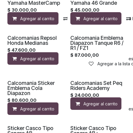
Yamaha MasterCamp
Yamaha 46 Grande
$
30.000,00
$
45.000,00
Agregar al carrito
Compara
Agregar al carrito
Agregar a la 
Calcomanias Repsol
Calcomania Emblema
Honda Medianas
Diapazon Tanque R6 /
R1 / FZ1
$
47.600,00
$
87.000,00
Agregar al carrito
Agregar a la lista de de
Agregar a la lista
Calcomania Sticker
Calcomanias Set Peq
Emblema Cola
Riders Academy
Diapazon
$
24.000,00
$
80.600,00
Agregar al carrito
Agregar al carrito
Agregar a la lista de de
Sticker Casco Tipo
Sticker Casco Tipo