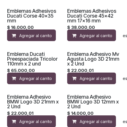
Emblemas Adhesivos
Emblemas Adhesivos
Ducati Corse 40x35
Ducati Corse 45x42
mm
mm 17x16 mm
$
16.000,00
$
38.000,00
Agregar al carrito
Agregar al carrito
Agregar a la lista de de
Emblema Ducati
Emblema Adhesivo Mv
Preespaciada Tricolor
Agusta Logo 3D 21mm
110mm x 2 und
x 2 Und
$
65.000,00
$
22.000,01
Agregar al carrito
Agregar al carrito
Agregar a la lista de de
Emblema Adhesivo
Emblema Adhesivo
BMW Logo 3D 21mm x
BMW Logo 3D 12mm x
2 Und
2 Und
$
22.000,01
$
14.000,00
Agregar al carrito
Agregar al carrito
Agregar a la lista de de