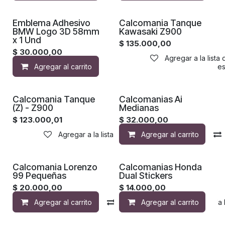
Emblema Adhesivo
Calcomania Tanque
BMW Logo 3D 58mm
Kawasaki Z900
x 1 Und
$
135.000,00
$
30.000,00
Agregar a la lista
Agregar al carrito
Agregar a la lista de de
Calcomania Tanque
Calcomanias Ai
(Z) - Z900
Medianas
$
123.000,01
$
32.000,00
Agregar a la lista de deseos
Agregar al carrito
Calcomania Lorenzo
Calcomanias Honda
99 Pequeñas
Dual Stickers
$
20.000,00
$
14.000,00
Agregar al carrito
Compara
Agregar al carrito
Agregar a la 