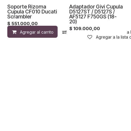
Soporte Rizoma
Adaptador Givi Cupula
Cupula CF010 Ducati
D5127ST / D5127S /
Scrambler
AF5127 F750GS (18-
20)
$
551.000,00
$
109.000,00
Agregar al carrito
Compara
Agregar a la 
Agregar a la lista