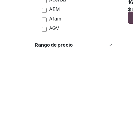
1
AEM
$
Afam
AGV
Airoh
Rango de precio
Akrapovic
AKT
All Balls
Alpinestars
Amsoil
Answer
Aprilia
Arai
Auteco
AXO