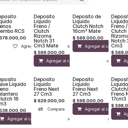
eposito
Deposito
Deposito de
Deposi
quido
Liquido
Liquido
Liquid
renos
Freno /
Clutch Notch
Freno /
rembo RCS
Clutch
16cm³ Mate
Clutch
Rizoma
Rizom
378.000,00
$
569.000,00
Notch 31
Notch 
Cm3 Mate
Cm3
Agregar a la lista de deseos
Agregar al carrito
$
569.000,00
$
569.
Agregar al carrito
Compara
Ag
eposito
Deposito
Deposito
Deposi
ave Liquido
Liquido
Liquido
Liquid
reno
Freno Next
Freno Next
Clutch
elantero
27 Cm3
27 Cm3
Freno 
lutch 16
17cm3
$
629.000,00
$
598.000,00
m3
$
598.
Compara
Agregar a la lista de de
Agregar al carrito
538.000,00
Ag
Agregar al carrito
Compara
Agregar a la lista 