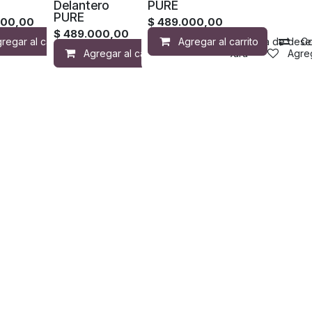
Delantero
PURE
PURE
000,00
$
489.000,00
$
489.000,00
de deseos
regar al carrito
Agregar a la lista de deseos
Compara
Agregar a la lista de deseos
Compara
Agregar al carrito
Agregar a la lista de des
C
Agregar al carrito
Compara
Agreg