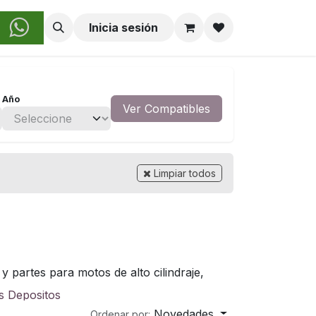
obre Nosotros
Inicia sesión
Año
Ver Compatibles
Limpiar todos
y partes para motos de alto cilindraje,
s Depositos
Novedades
Ordenar por: