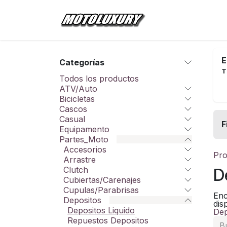
Ir al contenido
Inicio
Tienda
E
Categorías
T
Todos los productos
ATV/Auto
Bicicletas
Cascos
Casual
F
Equipamento
Partes_Moto
Accesorios
Pro
Arrastre
Clutch
D
Cubiertas/Carenajes
Cupulas/Parabrisas
Enc
Depositos
dis
Depositos Liquido
Dep
Repuestos Depositos