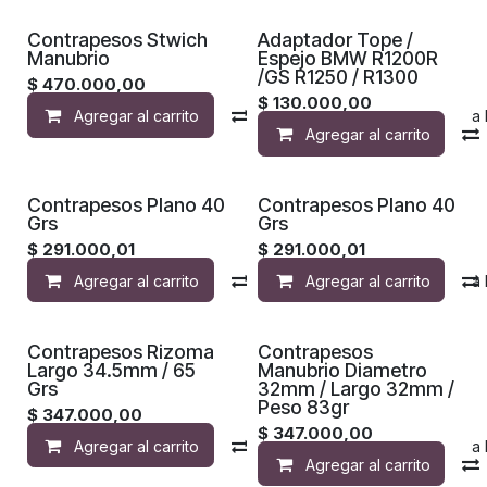
Contrapesos Stwich
Adaptador Tope /
Manubrio
Espejo BMW R1200R
/GS R1250 / R1300
$
470.000,00
$
130.000,00
Agregar al carrito
Compara
Agregar a la 
Agregar al carrito
Contrapesos Plano 40
Contrapesos Plano 40
Grs
Grs
$
291.000,01
$
291.000,01
Agregar al carrito
Compara
Agregar al carrito
Agregar a la 
Contrapesos Rizoma
Contrapesos
Largo 34.5mm / 65
Manubrio Diametro
Grs
32mm / Largo 32mm /
Peso 83gr
$
347.000,00
$
347.000,00
Agregar al carrito
Compara
Agregar a la 
Agregar al carrito