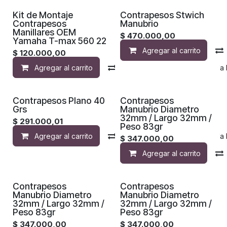
Kit de Montaje
Contrapesos Stwich
Contrapesos
Manubrio
Manillares OEM
$
470.000,00
Yamaha T-max 560 22
Agregar al carrito
$
120.000,00
Agregar al carrito
Compara
Agregar a la 
Contrapesos Plano 40
Contrapesos
Grs
Manubrio Diametro
32mm / Largo 32mm /
$
291.000,01
Peso 83gr
Agregar al carrito
Compara
Agregar a la 
$
347.000,00
Agregar al carrito
Contrapesos
Contrapesos
Manubrio Diametro
Manubrio Diametro
32mm / Largo 32mm /
32mm / Largo 32mm /
Peso 83gr
Peso 83gr
$
347.000,00
$
347.000,00