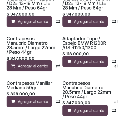
/ D2= 13-18 Mm / L1=
/ D2= 13-18 Mm / L1=
28 Mm / Peso 64gr
28 Mm / Peso 64gr
$
347.000,00
$
347.000,00
Agregar al carrito
Compara
Agregar al carrito
Agregar a la 
Contrapesos
Adaptador Tope /
Manubrio Diametro
Espejo BMW R1200R
28.5mm / Largo 22mm
/GS R1250/1300
/ Peso 44gr
$
118.000,00
$
347.000,00
Agregar al carrito
Agregar al carrito
Compara
Agregar a la 
Contrapesos Manillar
Contrapesos
Mediano 50gr
Manubrio Diametro
28.5mm / Largo 22mm
$
328.000,00
/ Peso 44gr
Agregar al carrito
Compara
Agregar a la 
$
347.000,00
Agregar al carrito