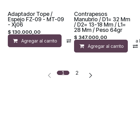
Adaptador Tope /
Contrapesos
Espejo FZ-09 - MT-09
Manubrio / D1= 32 Mm
- Xj06
/ D2= 13-18 Mm / L1=
28 Mm / Peso 64gr
$
130.000,00
$
347.000,00
Agregar al carrito
Compara
Agregar a la 
Agregar al carrito
1
2