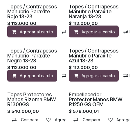
¡Nuevo!
¡Nuevo!
Topes / Contrapesos
Topes / Contrapesos
Manubrio Paraxite
Manubrio Paraxite
Rojo 13-23
Naranja 13-23
$
112.000,00
$
112.000,00
Agregar al carrito
Compara
Agregar al carrito
Agregar a la 
¡Nuevo!
¡Nuevo!
Topes / Contrapesos
Topes / Contrapesos
Manubrio Paraxite
Manubrio Paraxite
Negro 13-23
Azul 13-23
$
112.000,00
$
112.000,00
Agregar al carrito
Compara
Agregar al carrito
Agregar a la 
Topes Protectores
Embellecedor
Manos Rizoma BMW
Protector Manos BMW
R1300GS
R1250 GS OEM
$
540.000,00
$
578.000,01
Compara
Agregar a la lista de deseos
Compara
Agregar