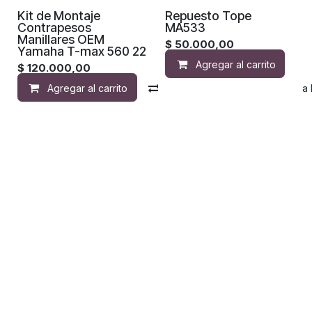
Kit de Montaje
Repuesto Tope
Contrapesos
MA533
Manillares OEM
$
50.000,00
Yamaha T-max 560 22
Agregar al carrito
$
120.000,00
Agregar al carrito
Compara
Agregar a la 