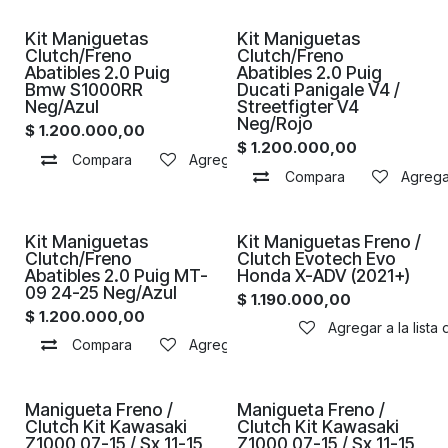
Kit Maniguetas
Kit Maniguetas
Clutch/Freno
Clutch/Freno
Abatibles 2.0 Puig
Abatibles 2.0 Puig
Bmw S1000RR
Ducati Panigale V4 /
Neg/Azul
Streetfigter V4
Neg/Rojo
$
1.200.000,00
$
1.200.000,00
Compara
Agregar a la lista de deseos
Compara
Agregar
Kit Maniguetas
Kit Maniguetas Freno /
Clutch/Freno
Clutch Evotech Evo
Abatibles 2.0 Puig MT-
Honda X-ADV (2021+)
09 24-25 Neg/Azul
$
1.190.000,00
$
1.200.000,00
Agregar a la lista
Compara
Agregar a la lista de deseos
Manigueta Freno /
Manigueta Freno /
Clutch Kit Kawasaki
Clutch Kit Kawasaki
Z1000 07-15 / Sx 11-15
Z1000 07-15 / Sx 11-15