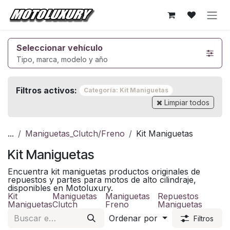
Ir al contenido
Seleccionar vehículo
Tipo, marca, modelo y año
Filtros activos:
Categoría: Kit Maniguetas
Limpiar todos
...
Maniguetas_Clutch/Freno
Kit Maniguetas
Kit Maniguetas
Encuentra kit maniguetas productos originales de
repuestos y partes para motos de alto cilindraje,
disponibles en Motoluxury.
Kit
Maniguetas
Maniguetas
Repuestos
Maniguetas
Clutch
Freno
Maniguetas
Ordenar por
Filtros