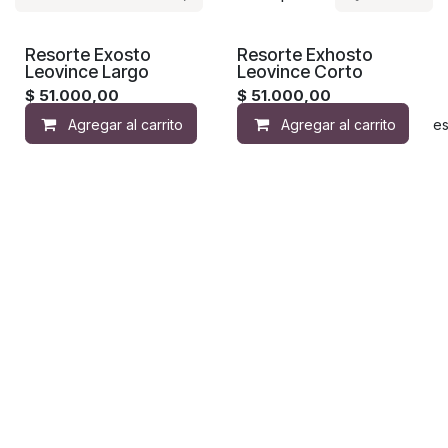
Resorte Exosto
Resorte Exhosto
Leovince Largo
Leovince Corto
$
51.000,00
$
51.000,00
Agregar al carrito
Agregar al carrito
Agregar a la lista de de