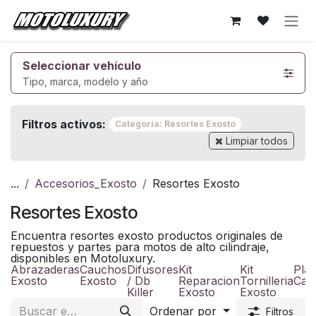
Ir al contenido
Seleccionar vehículo
Tipo, marca, modelo y año
Filtros activos:
Categoría: Resortes Exosto
Limpiar todos
...
Accesorios_Exosto
Resortes Exosto
Resortes Exosto
Encuentra resortes exosto productos originales de
repuestos y partes para motos de alto cilindraje,
disponibles en Motoluxury.
Abrazaderas
Cauchos
Difusores
Kit
Kit
Plac
Exosto
Exosto
/ Db
Reparacion
Tornilleria
Cal
Killer
Exosto
Exosto
Ordenar por
Filtros