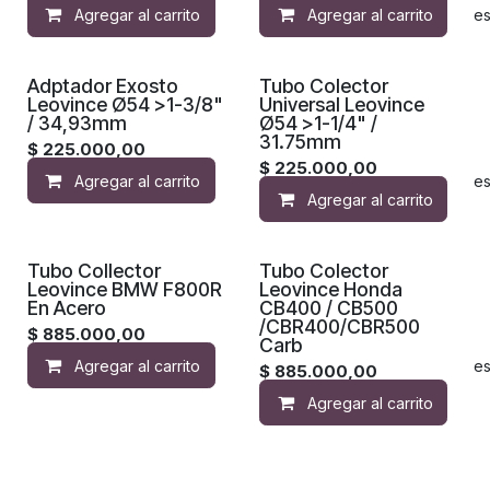
Agregar al carrito
Agregar al carrito
Agregar a la lista de de
Adptador Exosto
Tubo Colector
Leovince Ø54 >1-3/8"
Universal Leovince
/ 34,93mm
Ø54 >1-1/4" /
31.75mm
$
225.000,00
$
225.000,00
Agregar al carrito
Agregar a la lista de de
Agregar al carrito
Tubo Collector
Tubo Colector
Leovince BMW F800R
Leovince Honda
En Acero
CB400 / CB500
/CBR400/CBR500
$
885.000,00
Carb
Agregar al carrito
Agregar a la lista de de
$
885.000,00
Agregar al carrito