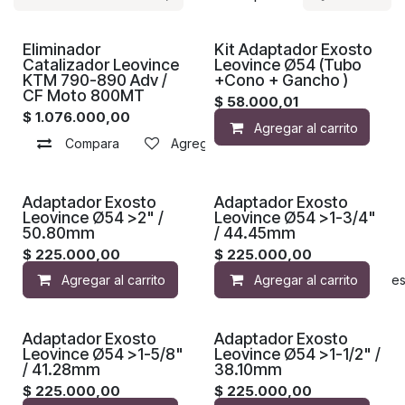
Eliminador
Kit Adaptador Exosto
Catalizador Leovince
Leovince Ø54 (Tubo
KTM 790-890 Adv /
+Cono + Gancho )
CF Moto 800MT
$
58.000,01
$
1.076.000,00
Agregar al carrito
Compara
Agregar a la lista de deseos
Adaptador Exosto
Adaptador Exosto
Leovince Ø54 >2" /
Leovince Ø54 >1-3/4"
50.80mm
/ 44.45mm
$
225.000,00
$
225.000,00
Agregar al carrito
Agregar al carrito
Agregar a la lista de de
Adaptador Exosto
Adaptador Exosto
Leovince Ø54 >1-5/8"
Leovince Ø54 >1-1/2" /
/ 41.28mm
38.10mm
$
225.000,00
$
225.000,00