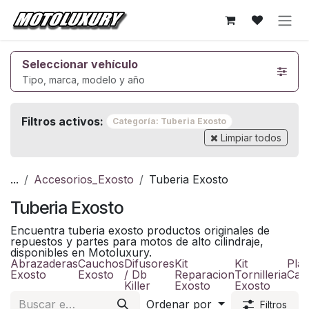
Ir al contenido
Seleccionar vehículo
Tipo, marca, modelo y año
Filtros activos:
Categoría: Tuberia Exosto
Limpiar todos
...
Accesorios_Exosto
Tuberia Exosto
Tuberia Exosto
Encuentra tuberia exosto productos originales de
repuestos y partes para motos de alto cilindraje,
disponibles en Motoluxury.
Abrazaderas
Cauchos
Difusores
Kit
Kit
Plac
Exosto
Exosto
/ Db
Reparacion
Tornilleria
Cal
Killer
Exosto
Exosto
Ordenar por
Filtros