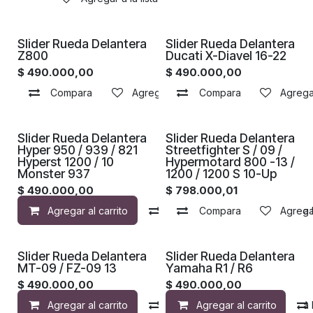
Slider Rueda Delantera
Slider Rueda Delantera
Z800
Ducati X-Diavel 16-22
$
490.000,00
$
490.000,00
Compara
Agregar a la lista de deseos
Compara
Agregar
Slider Rueda Delantera
Slider Rueda Delantera
Hyper 950 / 939 / 821
Streetfighter S / 09 /
Hyperst 1200 / 10
Hypermotard 800 -13 /
Monster 937
1200 / 1200 S 10-Up
$
490.000,00
$
798.000,01
Agregar al carrito
Compara
Compara
Agregar a la 
Agregar
Slider Rueda Delantera
Slider Rueda Delantera
MT-09 / FZ-09 13
Yamaha R1 / R6
$
490.000,00
$
490.000,00
Agregar al carrito
Compara
Agregar al carrito
Agregar a la 