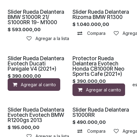
Slider Rueda Delantera
Slider Rueda Delantera
BMW S1000R 21/
Rizoma BMW R1300
S1000RR 19- M1000
$
1.040.000,00
$
593.000,00
Compara
Agregar
Agregar a la lista de deseos
Slider Rueda Delantera
Protector Rueda
Evotech Ducati
Delantera Evotech
Panigale V4 (2021+)
Honda CB1000R Neo
Sports Cafe (2021+)
$
390.000,00
$
390.000,00
Agregar al carrito
Agregar a la lista de de
Agregar al carrito
Slider Rueda Delantera
Slider Rueda Delantera
Evotech Evotech BMW
S1000RR
R1200gs 2013
$
490.000,00
$
195.000,00
Compara
Agregar
Agregar a la lista de deseos