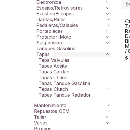
Electronica
Espejos/Retrovisores
Exostos/Escapes
Llantas/Rines
C
Pedaleras/Calapies
T
Portaplacas
R
D
Protector_Moto
Bi
Suspension
M
Tanques Gasolina
/ 
Tapas
$
Tapa Valvulas
Tapas Aceite
Tapas Cardan
Tapas Chasis
Tapas Tanque Gasolina
Tapas_Clutch
Tapas Tanque Radiador
Mantenimiento
Repuestos_OEM
Taller
Varios
Promos