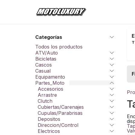
Ir al contenido
Inicio
Tienda
E
Categorías
T
Todos los productos
ATV/Auto
Bicicletas
Cascos
Casual
F
Equipamento
Partes_Moto
Accesorios
Pro
Arrastre
Clutch
T
Cubiertas/Carenajes
Cupulas/Parabrisas
Enc
Depositos
dis
Direccion/Control
Ta
Val
Electricos