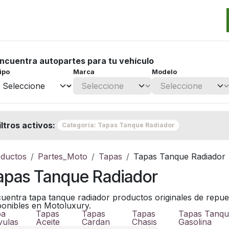
Categorias
Marcas
Promos
Noticias
Contacto
S
ncuentra autopartes para tu vehículo
ipo
Marca
Modelo
iltros activos:
Categoría: Tapas Tanque Radiador
ductos
Partes_Moto
Tapas
Tapas Tanque Radiador
apas Tanque Radiador
uentra tapa tanque radiador productos originales de repues
ponibles en Motoluxury.
pa
Tapas
Tapas
Tapas
Tapas Tanq
vulas
Aceite
Cardan
Chasis
Gasolina