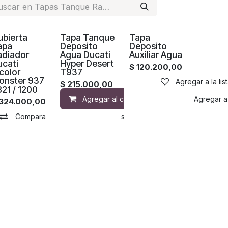
ubierta
Tapa Tanque
Tapa
apa
Deposito
Deposito
adiador
Agua Ducati
Auxiliar Agua
ucati
Hyper Desert
$
120.200,00
color
T937
onster 937
Agregar a la li
$
215.000,00
821 / 1200
Agregar al carrito
Agregar a 
324.000,00
Compara
Agregar a la lista de deseos