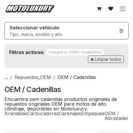
Ir al contenido
Seleccionar vehículo
Tipo, marca, modelo y año
Filtros activos:
Categoría: OEM / Cadenillas
Limpiar todos
...
Repuestos_OEM
OEM / Cadenillas
OEM / Cadenillas
Encuentra oem cadenillas productos originales de
repuestos originales OEM para motos de alto
cilindraje, disponibles en Motoluxury.
Arandelas
Carburadores
Carenajes
Empaques
OEM /
Abrazadera