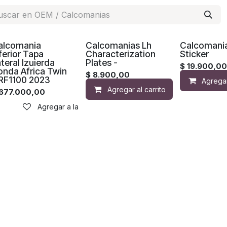
alcomania
Calcomanias Lh
Calcomania
ferior Tapa
Characterization
Sticker
teral Izuierda
Plates -
$
19.900,0
onda Africa Twin
$
8.900,00
RF1100 2023
Agregar
Agregar al carrito
Ag
677.000,00
Agregar a la lista de deseos