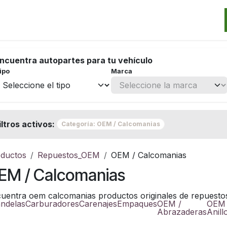
Categorias
Marcas
Promos
Noticias
Contacto
S
ncuentra autopartes para tu vehículo
ipo
Marca
iltros activos:
Categoría: OEM / Calcomanias
ductos
Repuestos_OEM
OEM / Calcomanias
EM / Calcomanias
uentra oem calcomanias productos originales de repuestos 
ndelas
Carburadores
Carenajes
Empaques
OEM /
OEM 
Abrazaderas
Anill