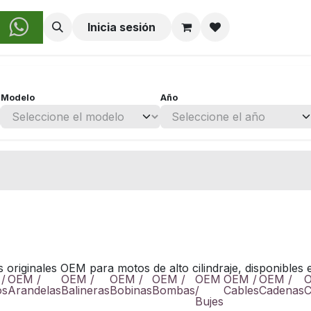
obre Nosotros
Inicia sesión
Modelo
Año
originales OEM para motos de alto cilindraje, disponibles
/
OEM /
OEM /
OEM /
OEM /
OEM
OEM /
OEM /
O
os
Arandelas
Balineras
Bobinas
Bombas
/
Cables
Cadenas
C
Bujes