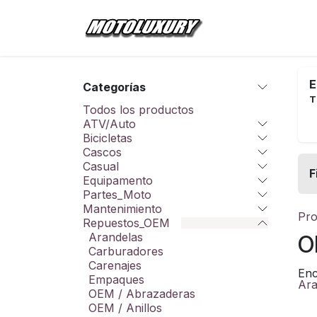
Ir al contenido
Inicio
Tienda
E
Categorías
T
Todos los productos
ATV/Auto
Bicicletas
Cascos
Casual
F
Equipamento
Partes_Moto
Mantenimiento
Pro
Repuestos_OEM
Arandelas
O
Carburadores
Carenajes
Enc
Empaques
Ara
OEM / Abrazaderas
OEM / Anillos