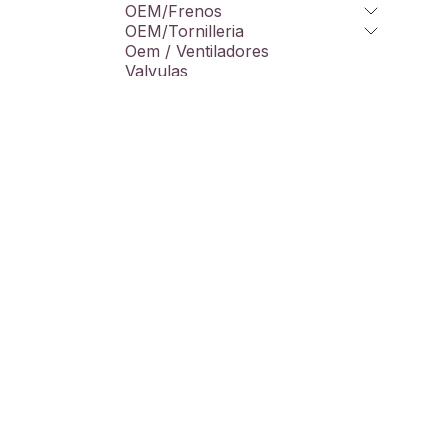
OEM/Frenos
OEM/Tornilleria
Oem / Ventiladores
Valvulas
Taller
Varios
Promos
Liquidacion
Marcas
100%
4R
A-power
Acerbis
AEM
Copyright © Motoluxury