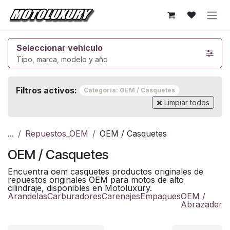
Ir al contenido
Seleccionar vehículo
Tipo, marca, modelo y año
Filtros activos:
Categoría: OEM / Casquetes
Limpiar todos
...
Repuestos_OEM
OEM / Casquetes
OEM / Casquetes
Encuentra oem casquetes productos originales de
repuestos originales OEM para motos de alto
cilindraje, disponibles en Motoluxury.
Arandelas
Carburadores
Carenajes
Empaques
OEM /
Abrazadera