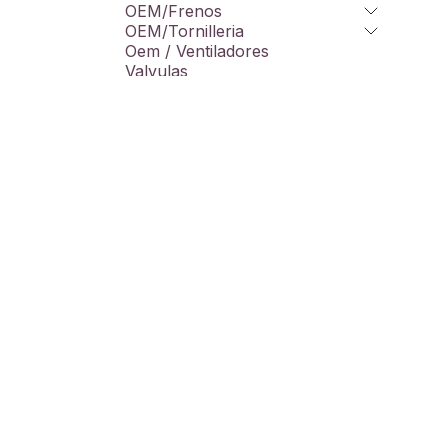
OEM/Frenos
OEM/Tornilleria
Oem / Ventiladores
Valvulas
Taller
Varios
Promos
Liquidacion
Marcas
100%
4R
A-power
Acerbis
AEM
Copyright © Motoluxury