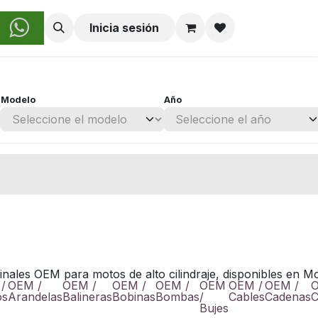
obre Nosotros
Inicia sesión
Modelo
Año
nales OEM para motos de alto cilindraje, disponibles en M
/
OEM /
OEM /
OEM /
OEM /
OEM
OEM /
OEM /
O
os
Arandelas
Balineras
Bobinas
Bombas
/
Cables
Cadenas
C
Bujes