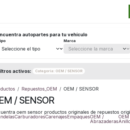
Categorias
Marcas
Promos
Noticias
Contacto
S
ncuentra autopartes para tu vehículo
ipo
Marca
iltros activos:
Categoría: OEM / SENSOR
ductos
Repuestos_OEM
OEM / SENSOR
EM / SENSOR
uentra oem sensor productos originales de repuestos origi
ndelas
Carburadores
Carenajes
Empaques
OEM /
OEM 
Abrazaderas
Anill