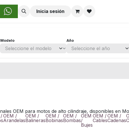
obre Nosotros
Inicia sesión
Modelo
Año
nales OEM para motos de alto cilindraje, disponibles en Mo
/
OEM /
OEM /
OEM /
OEM /
OEM
OEM /
OEM /
O
os
Arandelas
Balineras
Bobinas
Bombas
/
Cables
Cadenas
C
Bujes