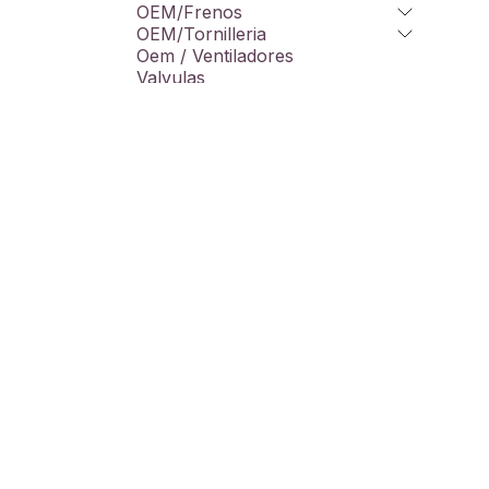
OEM/Frenos
OEM/Tornilleria
Oem / Ventiladores
Valvulas
Taller
Varios
Promos
Liquidacion
Marcas
100%
4R
A-power
Acerbis
AEM
Copyright © Motoluxury