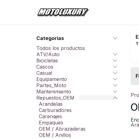
Ir al contenido
Inicio
Tienda
E
Categorías
T
Todos los productos
ATV/Auto
Bicicletas
Cascos
Casual
F
Equipamento
Partes_Moto
Mantenimiento
Pro
Repuestos_OEM
Arandelas
O
Carburadores
Carenajes
Enc
Empaques
Ara
OEM / Abrazaderas
OEM / Anillos