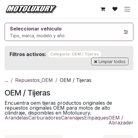
Ir al contenido
Seleccionar vehículo
Tipo, marca, modelo y año
Filtros activos:
Categoría: OEM / Tijeras
Limpiar todos
...
Repuestos_OEM
OEM / Tijeras
OEM / Tijeras
Encuentra oem tijeras productos originales de
repuestos originales OEM para motos de alto
cilindraje, disponibles en Motoluxury.
Arandelas
Carburadores
Carenajes
Empaques
OEM /
Abrazadera