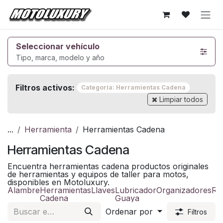
Ir al contenido
Seleccionar vehículo
Tipo, marca, modelo y año
Filtros activos:
Categoría: Herramientas Cadena
Limpiar todos
...
Herramienta
Herramientas Cadena
Herramientas Cadena
Encuentra herramientas cadena productos originales
de herramientas y equipos de taller para motos,
disponibles en Motoluxury.
Alambre
Herramientas
Llaves
Lubricador
Organizadores
Re
Cadena
Guaya
Ordenar por
Filtros