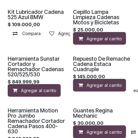
¡Nuevo!
Kit Lubricador Cadena
Cepillo Lampa
525 Azul BMW
Limpieza Cadenas
Motos y Bicicletas
$
109.000,00
$
25.000,00
Compara
Agregar a la lista de deseos
Agregar al carrito
Herramienta Sunstar
Repuesto De Remache
Cortador y
Cadena Estaca
Remachador Cadenas
Cuadruple
520/525/530
$
145.000,00
$
849.999,99
Agregar al carrito
Agregar al carrito
Agregar a la lista de de
Herramienta Motion
Guantes Regina
Pro Jumbo
Mechanic
Remachador Cortador
$
30.000,00
Cadena Pasos 400-
630
Agregar al carrito