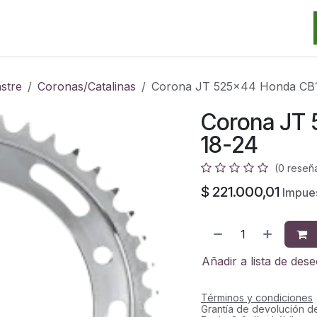
Categorias
Marcas
Promos
Noticias
Contacto
S
stre
Coronas/Catalinas
Corona JT 525x44 Honda CB
Corona JT
18-24
(0 reseñ
$
221.000,01
Impues
Añadir a lista de des
Términos y condiciones
Grantía de devolución d