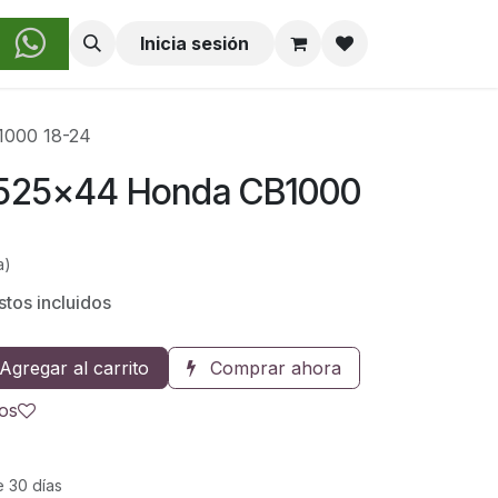
obre Nosotros
Inicia sesión
1000 18-24
 525x44 Honda CB1000
a)
tos incluidos
Agregar al carrito
Comprar ahora
eos
e 30 días