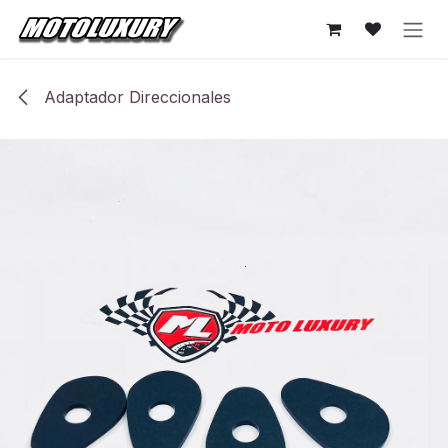
Ir al contenido
Adaptador Direccionales