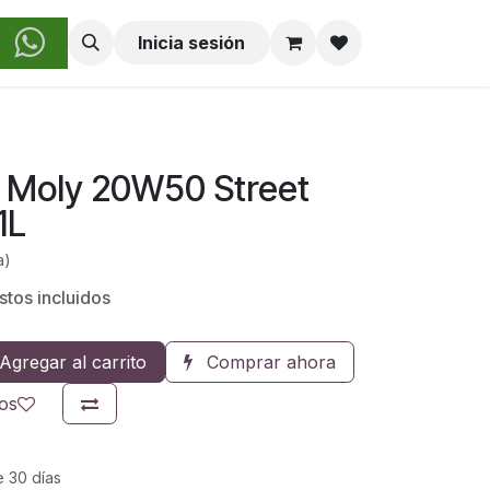
obre Nosotros
Inicia sesión
i Moly 20W50 Street
1L
a)
stos incluidos
Agregar al carrito
Comprar ahora
eos
e 30 días