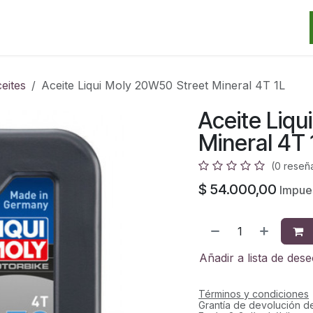
Categorias
Marcas
Promos
Noticias
Contacto
S
eites
Aceite Liqui Moly 20W50 Street Mineral 4T 1L
Aceite Liqu
Mineral 4T 
(0 reseñ
$
54.000,00
Impue
Añadir a lista de des
Términos y condiciones
Grantía de devolución d