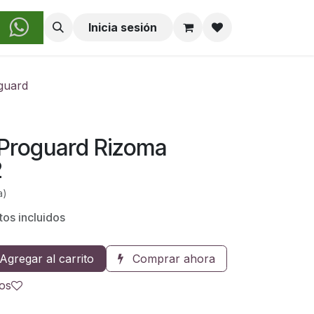
obre Nosotros
Inicia sesión
guard
Proguard Rizoma
2
a)
tos incluidos
Agregar al carrito
Comprar ahora
eos