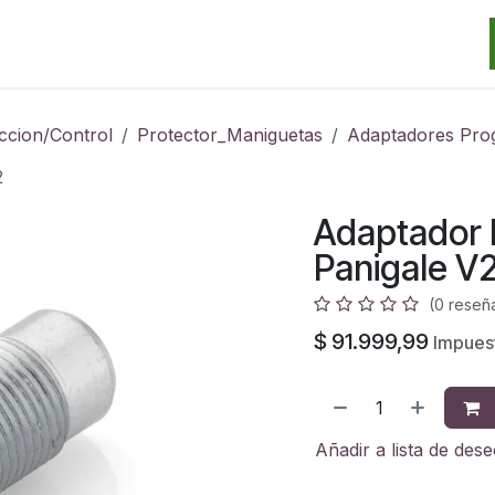
Categorias
Marcas
Promos
Noticias
Contacto
S
ccion/Control
Protector_Maniguetas
Adaptadores Pro
2
Adaptador 
Panigale V
(0 reseñ
$
91.999,99
Impues
Añadir a lista de des